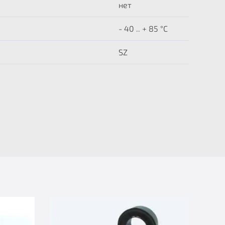
нет
- 40 .. + 85 °C
SZ