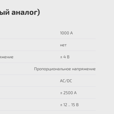
ый аналог)
1000 А
нет
яжение
± 4 В
Пропорциональное напряжение
AC/DC
± 2500 A
± 12 .. 15 В