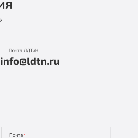
ия
»
Почта ЛДТиН
info@ldtn.ru
Почта
*