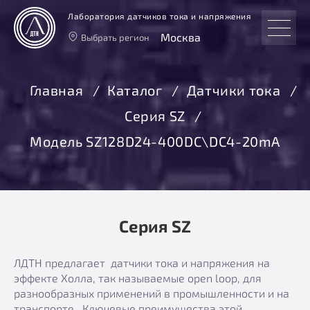
Лаборатория датчиков тока и напряжения
Москва
Выбрать регион
Тверь
Москва
Главная
Каталог
Датчики тока
Санкт-Петербург
Серия SZ
Екатеринбург
Новосибирск
Модель SZ128D24-400DC\DC4-20mA
Серия SZ
ЛДТН предлагает датчики тока и напряжения на
эффекте Холла, так называемые open loop, для
разнообразных применений в промышленности и на
транспорте. Ключевые преимущества этой