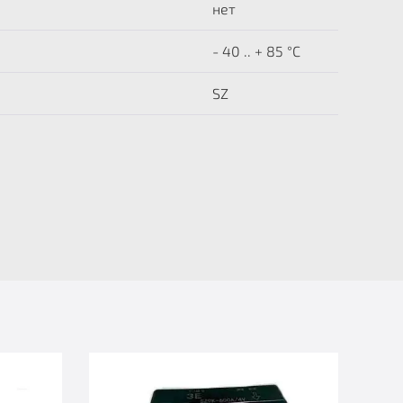
нет
- 40 .. + 85 °C
SZ