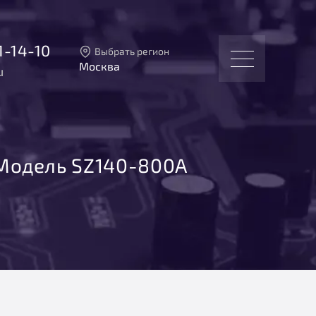
1-14-10
Выбрать регион
Москва
u
Тверь
Москва
Санкт-Петербург
Екатеринбург
Новосибирск
Модель SZ140-800А