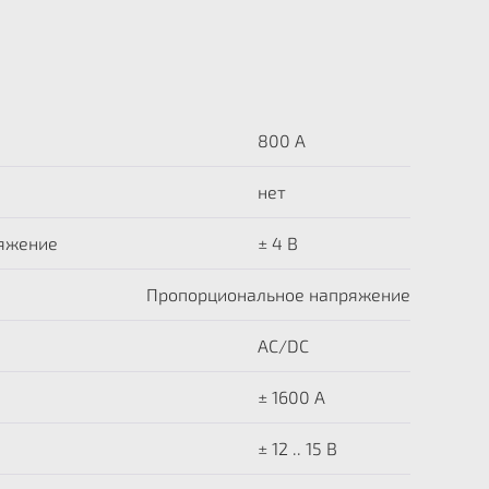
800 А
нет
яжение
± 4 В
Пропорциональное напряжение
AC/DC
± 1600 A
± 12 .. 15 В