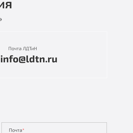
ия
»
Почта ЛДТиН
info@ldtn.ru
Почта
*