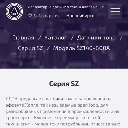
Лаборатория датчиков тока и напряжения
Новосибирск
Выбрать регион
Тверь
Москва
Главная
Каталог
Датчики тока
Санкт-Петербург
Серия SZ
Модель SZ140-800А
Екатеринбург
Новосибирск
Серия SZ
ЛДТН предлагает датчики тока и напряжения на
эффекте Холла, так называемые open loop, для
разнообразных применений в промышленности и на
транспорте. Ключевые преимущества этой
технологии - малие токи потребления, относительно