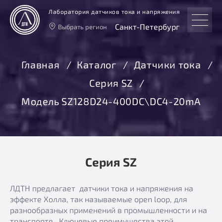
Лаборатория датчиков тока и напряжения
Санкт-Петербург
Выбрать регион
Тверь
Москва
Главная
Каталог
Датчики тока
Санкт-Петербург
Серия SZ
Екатеринбург
Новосибирск
Модель SZ128D24-400DC\DC4-20mA
Серия SZ
ЛДТН предлагает датчики тока и напряжения на
эффекте Холла, так называемые open loop, для
разнообразных применений в промышленности и на
транспорте. Ключевые преимущества этой