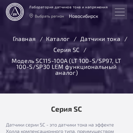
Лаборатория датчиков тока и напряжения
Новосибирск
Выбрать регион
Тверь
Москва
Главная
Каталог
Датчики тока
Санкт-Петербург
Серия SC
Екатеринбург
Новосибирск
Модель SC115-100A (LT 100-S/SP97, LT
100-S/SP30 LEM функциональный
аналог)
Серия SC
Датчики серии SC - это датчики тока на эффекте
Холла компенсационного типа, преимуществом