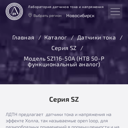
Лаборатория датчиков тока и напряжения
Новосибирск
Выбрать регион
Тверь
Москва
Главная
Каталог
Датчики тока
Санкт-Петербург
Серия SZ
Екатеринбург
Новосибирск
Модель SZ116-50А (HTB 50-P
функциональный аналог)
Серия SZ
ЛДТН предлагает датчики тока и напряжения на
эффекте Холла, так называемые open loop, для
разнообразных применений в промышленности и на