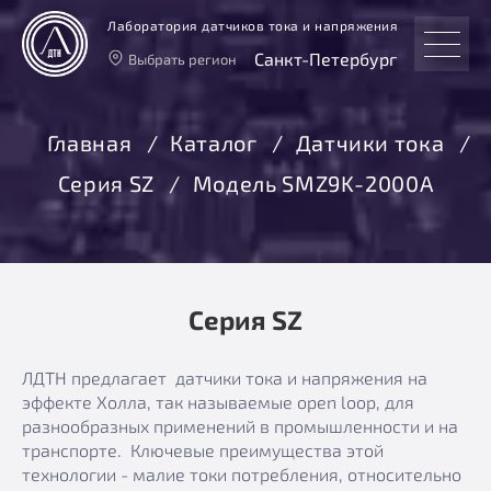
Лаборатория датчиков тока и напряжения
Санкт-Петербург
Выбрать регион
Тверь
Москва
Главная
Каталог
Датчики тока
Санкт-Петербург
Серия SZ
Модель SMZ9K-2000А
Екатеринбург
Новосибирск
Серия SZ
ЛДТН предлагает датчики тока и напряжения на
эффекте Холла, так называемые open loop, для
разнообразных применений в промышленности и на
транспорте. Ключевые преимущества этой
технологии - малие токи потребления, относительно