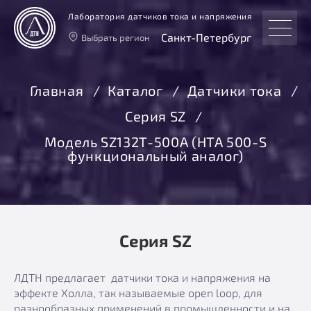
Лаборатория датчиков тока и напряжения
Санкт-Петербург
Выбрать регион
Тверь
Москва
Главная
Каталог
Датчики тока
Санкт-Петербург
Серия SZ
Екатеринбург
Новосибирск
Модель SZ132T-500А (HTA 500-S
функциональный аналог)
Серия SZ
ЛДТН предлагает датчики тока и напряжения на
эффекте Холла, так называемые open loop, для
разнообразных применений в промышленности и на