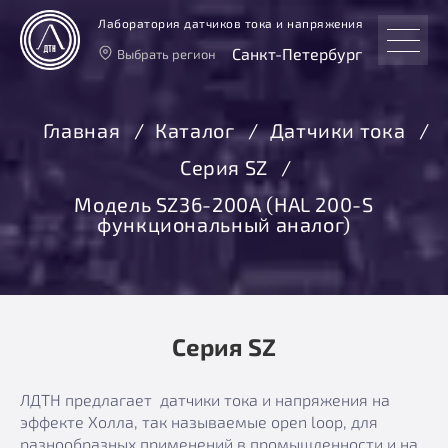
Лаборатория датчиков тока и напряжения
Санкт-Петербург
Выбрать регион
Тверь
Москва
Главная
Каталог
Датчики тока
Санкт-Петербург
Серия SZ
Екатеринбург
Новосибирск
Модель SZ36-200А (HAL 200-S
функциональный аналог)
Серия SZ
ЛДТН предлагает датчики тока и напряжения на
эффекте Холла, так называемые open loop, для
разнообразных применений в промышленности и на