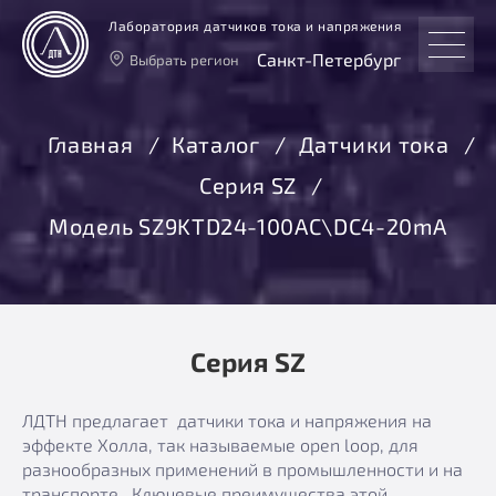
Лаборатория датчиков тока и напряжения
Санкт-Петербург
Выбрать регион
Тверь
Москва
Главная
Каталог
Датчики тока
Санкт-Петербург
Серия SZ
Екатеринбург
Новосибирск
Модель SZ9KTD24-100AC\DC4-20mA
Серия SZ
ЛДТН предлагает датчики тока и напряжения на
эффекте Холла, так называемые open loop, для
разнообразных применений в промышленности и на
транспорте. Ключевые преимущества этой