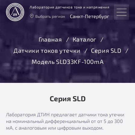
Лаборатория датчиков тока и напряжения
Санкт-Петербург
Выбрать регион
Тверь
Москва
Главная
Каталог
Санкт-Петербург
Датчики токов утечки
Серия SLD
Екатеринбург
Новосибирск
Модель SLD33KF-100mА
Серия SLD
Лаборатория ДТИН предлагает датчики тока утечки
на номинальный дифференциальный от от 5 до 300
мА, с аналоговым или цифровым выходом.