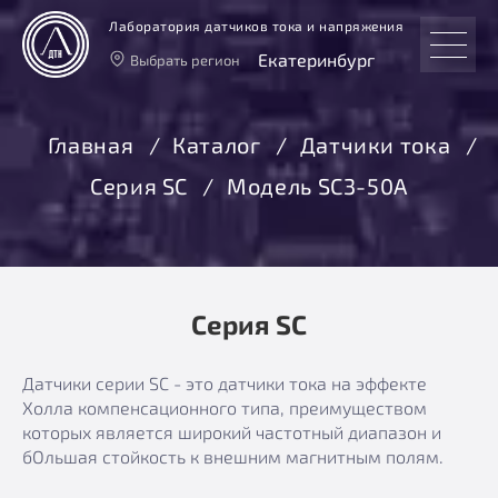
Лаборатория датчиков тока и напряжения
Екатеринбург
Выбрать регион
Тверь
Москва
Главная
Каталог
Датчики тока
Санкт-Петербург
Серия SC
Модель SC3-50A
Екатеринбург
Новосибирск
Серия SC
Датчики серии SC - это датчики тока на эффекте
Холла компенсационного типа, преимуществом
которых является широкий частотный диапазон и
бОльшая стойкость к внешним магнитным полям.