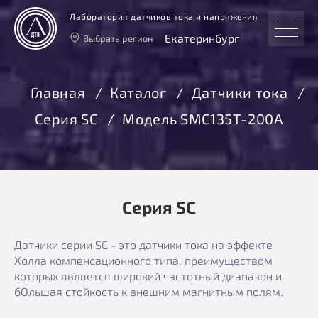
Лаборатория датчиков тока и напряжения
Екатеринбург
Выбрать регион
Тверь
Москва
Главная
Каталог
Датчики тока
Санкт-Петербург
Серия SC
Модель SMC135T-200A
Екатеринбург
Новосибирск
Серия SC
Датчики серии SC - это датчики тока на эффекте
Холла компенсационного типа, преимуществом
которых является широкий частотный диапазон и
бОльшая стойкость к внешним магнитным полям.