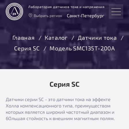
Лаборатория датчиков тока и напряжения
Санкт-Петербург
Выбрать регион
Тверь
Москва
Главная
Каталог
Датчики тока
Санкт-Петербург
Серия SC
Модель SMC135T-200A
Екатеринбург
Новосибирск
Серия SC
Датчики серии SC - это датчики тока на эффекте
Холла компенсационного типа, преимуществом
которых является широкий частотный диапазон и
бОльшая стойкость к внешним магнитным полям.