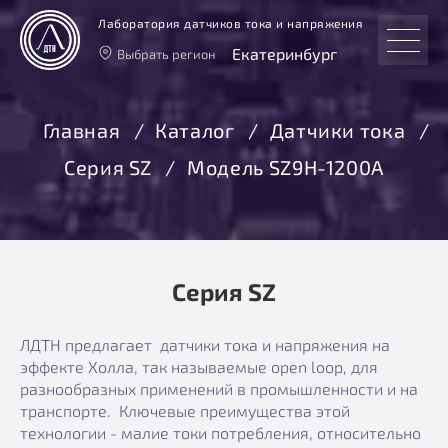
Лаборатория датчиков тока и напряжения
Екатеринбург
Выбрать регион
Тверь
Москва
Главная
Каталог
Датчики тока
Санкт-Петербург
Серия SZ
Модель SZ9H-1200А
Екатеринбург
Новосибирск
Серия SZ
ЛДТН предлагает датчики тока и напряжения на
эффекте Холла, так называемые open loop, для
разнообразных применений в промышленности и на
транспорте. Ключевые преимущества этой
технологии - малие токи потребления, относительно