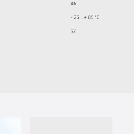
да
- 25 .. + 85 °C
SZ