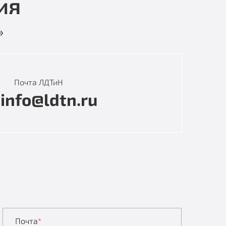
ия
»
Почта ЛДТиН
info@ldtn.ru
Почта
*