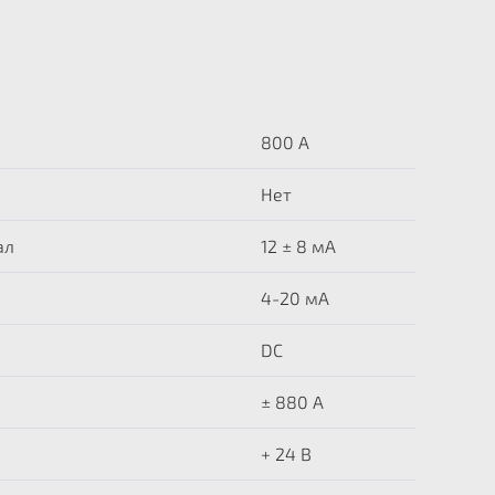
800 А
Нет
ал
12 ± 8 мА
4-20 мА
DC
± 880 A
+ 24 В