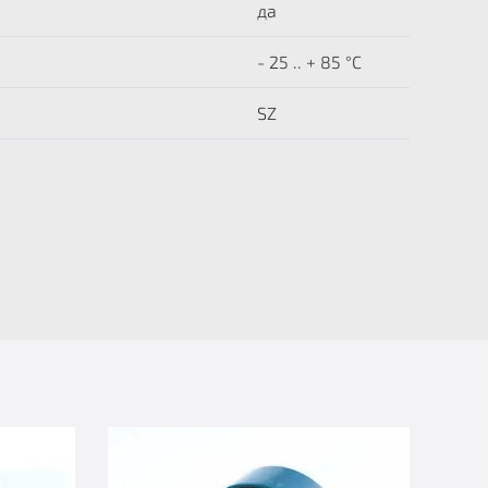
да
- 25 .. + 85 °C
SZ