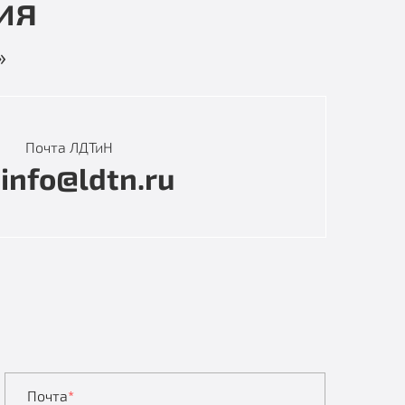
ия
»
Почта ЛДТиН
info@ldtn.ru
Почта
*