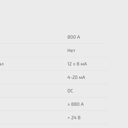
800 А
Нет
ал
12 ± 8 мА
4-20 мА
DC
± 880 A
+ 24 В