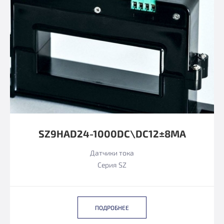
SZ9HAD24-1000DC\DC12±8MA
Датчики тока
Серия SZ
ПОДРОБНЕЕ