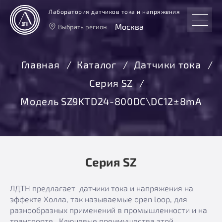
Лаборатория датчиков тока и напряжения
Москва
Выбрать регион
Тверь
Москва
Главная
Каталог
Датчики тока
Санкт-Петербург
Серия SZ
Екатеринбург
Новосибирск
Модель SZ9KTD24-800DC\DC12±8mA
Серия SZ
ЛДТН предлагает датчики тока и напряжения на
эффекте Холла, так называемые open loop, для
разнообразных применений в промышленности и на
транспорте. Ключевые преимущества этой