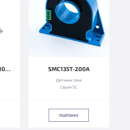
SC940-1000A-T (LT 1000-TI, LT 1000-TI/SP98, LT 1000-TI/SP99 LEM ФУНКЦИОНАЛЬНЫЙ АНАЛОГ)
SMC135T-200A
Датчики тока
Серия SC
ПОДРОБНЕЕ