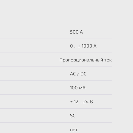
500 A
0 .. ± 1000 А
Пропорциональный ток
AC / DC
100 мА
± 12 .. 24 В
SC
нет