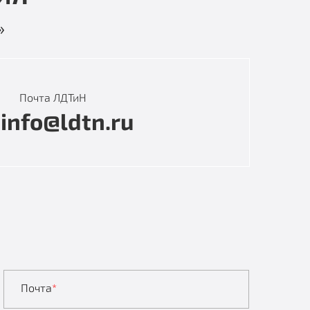
»
Почта ЛДТиН
info@ldtn.ru
Почта
*