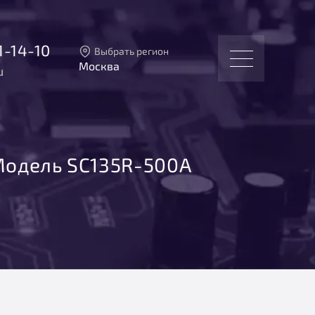
1-14-10
Выбрать регион
Москва
u
Тверь
Москва
Санкт-Петербург
Екатеринбург
Новосибирск
одель SC135R-500A