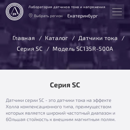
Лаборатория датчиков тока и напряжения
Екатеринбург
Выбрать регион
Тверь
Москва
Главная
Каталог
Датчики тока
Санкт-Петербург
Серия SC
Модель SC135R-500A
Екатеринбург
Новосибирск
Серия SC
Датчики серии SC - это датчики тока на эффекте
Холла компенсационного типа, преимуществом
которых является широкий частотный диапазон и
бОльшая стойкость к внешним магнитным полям.