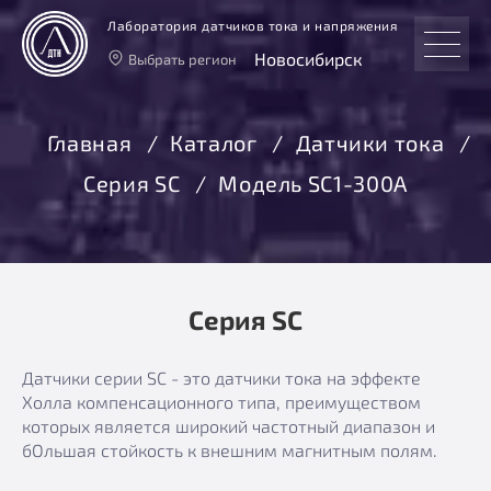
Лаборатория датчиков тока и напряжения
Новосибирск
Выбрать регион
Тверь
Москва
Главная
Каталог
Датчики тока
Санкт-Петербург
Серия SC
Модель SC1-300А
Екатеринбург
Новосибирск
Серия SC
Датчики серии SC - это датчики тока на эффекте
Холла компенсационного типа, преимуществом
которых является широкий частотный диапазон и
бОльшая стойкость к внешним магнитным полям.