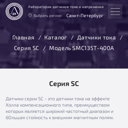
Лаборатория датчиков тока и напряжения
Санкт-Петербург
Выбрать регион
Тверь
Москва
Главная
Каталог
Датчики тока
Санкт-Петербург
Серия SC
Модель SMC135T-400A
Екатеринбург
Новосибирск
Серия SC
Датчики серии SC - это датчики тока на эффекте
Холла компенсационного типа, преимуществом
которых является широкий частотный диапазон и
бОльшая стойкость к внешним магнитным полям.