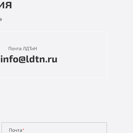
ия
»
Почта ЛДТиН
info@ldtn.ru
Почта
*