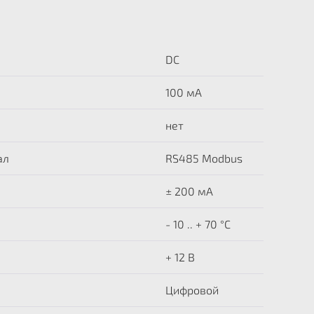
DC
100 мА
нет
ал
RS485 Modbus
± 200 мА
- 10 .. + 70 °C
+ 12 В
Цифровой