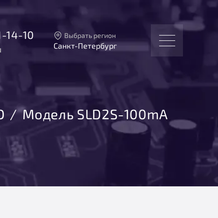
1-14-10
Выбрать регион
Санкт-Петербург
u
Тверь
Москва
Санкт-Петербург
Екатеринбург
Новосибирск
D
Модель SLD2S-100mA